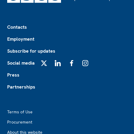
Footer
Contacts
Employment
Subscribe for updates
Social media
X
LinkedIn
Facebook
Instagram
Press
Partnerships
Footer2
Terms of Use
Procurement
About this website