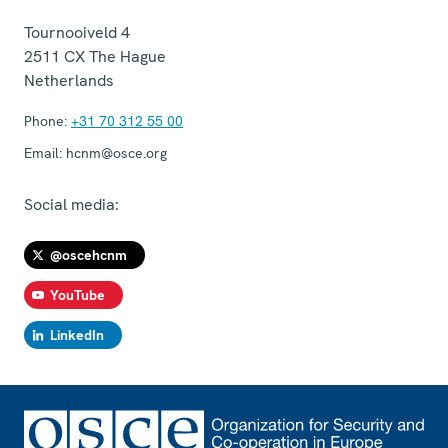
Tournooiveld 4
2511 CX
The Hague
Netherlands
Phone:
+31 70 312 55 00
Email:
hcnm@osce.org
Social media:
@oscehcnm
YouTube
LinkedIn